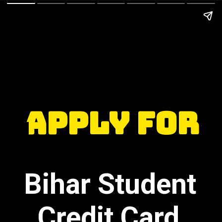
Apply for
Bihar Student 

Title 2
  Credit Card