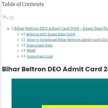
Table of Contents
Bihar Beltron DEO Admit Card 2024 – Exam Date (R
Beltron DEO Exam Date 2024
How to Download Bihar Beltron Admit Card 202
Important Date
निष्कर्ष
Important Link
Bihar Beltron DEO Admit Card 