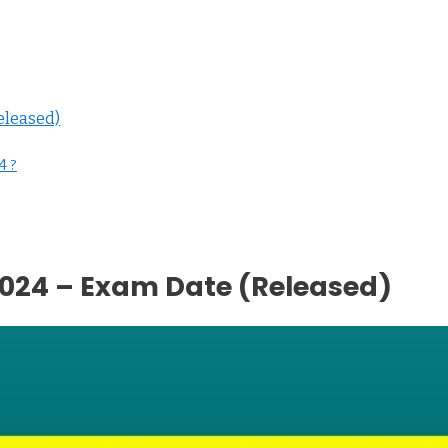
eleased)
4 ?
2024 – Exam Date (Released)