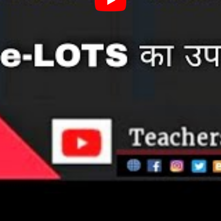
र सकते है और इसके साथ ही सभी विषय के वीडियो भी अपलोड किया गया है जि
में पढ़ रहे है तो आप कक्षा 10वीं के सभी विषय के बुक्स डाउनलोड कर सक
नीचे दिए गए वीडियो को अवश्य देखे –
ks Free Download Pdf?
df
then you may follow all the steps which are given b
LOTS App
Video of the Subjects.