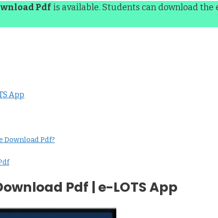
ownload Pdf
is available. Students can download the
OTS App
e Download Pdf?
Pdf
Download Pdf | e-LOTS App