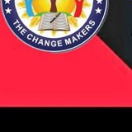
e-LOTS ऍप को डाउनलोड करने के बाद विद्यार्थी अपने बुक्स डाउनलोड क
अपने घर पर ही रह कर पढाई कर सकते है | जैसे की अगर आप कक्षा 10वीं 
देख कर भी आप अच्छे से पढाई कर सकते है |
How to Use e-Lots Library App
अगर आप e-LOTS App के बारे में पूरी जानकारी जानना चाहते है तो आप 
How to Download
Bihar Board
School Boo
If you want to download
Bihar School Text Book in P
Go to Google Playstore and Download App –
e-
Install the App in the Mobile.
Open the App and Select the Class.
Now, you can download the Text Book and Watch 