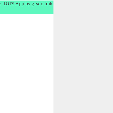
 e-LOTS App by given link