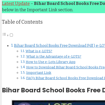
Latest Update
–
Bihar Board School Books Free D
below in the Important Link section.
Table of Contents
Bihar Board School Books Free Download Pdf | e-L
What is e-LOTS?
What is the Advantage of e-LOTS?
How to Use e-Lots Library App
How to Download Bihar Board School Books Fre
Important Link
FAQ’s Bihar Board School Books Free Download 
Bihar Board School Books Free 