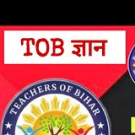
Category
Books Download
Launched by
Bihar Education Project Coun
Books Available
Class 1 to Class 12
All Subject Books
Download Pdf Now
App Name
e-LOTS
What is e-LOTS?
e-LOTS एक वेबपोर्टल और एक ऍप है जो की राज्य सरकार द्वारा शुरू किया
कर सकते है और अपना पढाई जारी रख सकते है | इस ऍप में आपको सभी व
|
ऐसे विद्यार्थी जो अभी स्कूल में पढाई कर रहे है वे अपने कक्षा की सभी व
पढ़ने के लिए किताब नहीं है इसलिए सभी विद्यार्थीओ की पढाई न रुक ज
डाउनलोड कर सकते है |
What is the Advantage of e-LOTS?