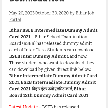
May 20, 2023
October 30, 2020
by
Bihar Job
Portal
Bihar BSEB Intermediate Dummy Admit
Card 2021
– Bihar School Examination
Board (BSEB) has released dummy admit
card of Inter Class. Students can download
BSEB Inter Dummy Admit Card
now.
Those student who want to download they
can download by given direct link below.
Bihar Intermediate Dummy Admit Card
2021
,
BSEB Intermediate Dummy Admit
Card 2021
,
बिहार इंटर डमी एडमिट कार्ड
,
Bihar
Board 12th Dummy Admit Card 2021
Latest Update
– BSEB has released