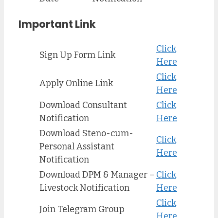
Important Link
Click
Sign Up Form Link
Here
Click
Apply Online Link
Here
Download Consultant
Click
Notification
Here
Download Steno-cum-
Click
Personal Assistant
Here
Notification
Download DPM & Manager –
Click
Livestock Notification
Here
Click
Join Telegram Group
Here