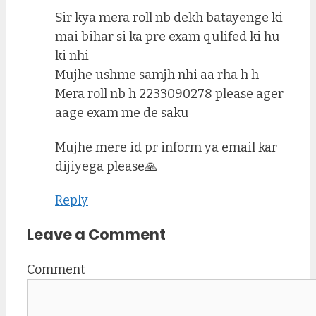
Sir kya mera roll nb dekh batayenge ki
mai bihar si ka pre exam qulifed ki hu
ki nhi
Mujhe ushme samjh nhi aa rha h h
Mera roll nb h 2233090278 please ager
aage exam me de saku
Mujhe mere id pr inform ya email kar
dijiyega please🙏
Reply
Leave a Comment
Comment