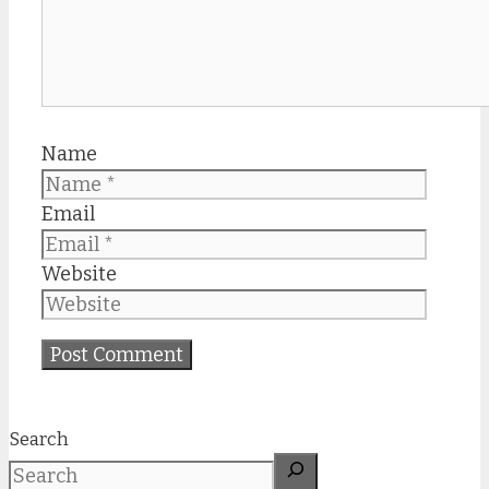
Name
Email
Website
Search