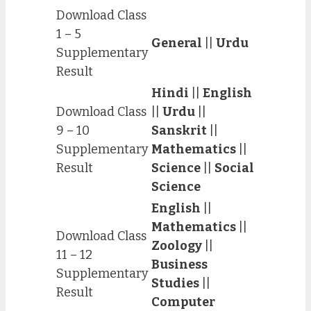
Download Class
1 – 5
General
||
Urdu
Supplementary
Result
Hindi
||
English
Download Class
||
Urdu
||
9 – 10
Sanskrit
||
Supplementary
Mathematics
||
Result
Science
||
Social
Science
English
||
Mathematics
||
Download Class
Zoology
||
11 – 12
Business
Supplementary
Studies
||
Result
Computer