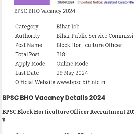
BPSC BHO Vacancy 2024
Category
Bihar Job
Authority
Bihar Public Service Commiss
Post Name
Block Horticulture Officer
Total Post
318
Apply Mode
Online Mode
Last Date
29 May 2024
Official Website
www.bpsc.bih.nic.in
BPSC BHO Vacancy Details 2024
BPSC Block Horticulture Officer Recruitment 20
है-