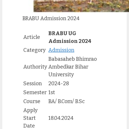
BRABU Admission 2024
BRABU UG
Article
Admission 2024
Category
Admission
Babasaheb Bhimrao
Authority
Ambedkar Bihar
University
Session
2024-28
Semester
1st
Course
BA/ B.Com/ B.Sc
Apply
Start
18.04.2024
Date