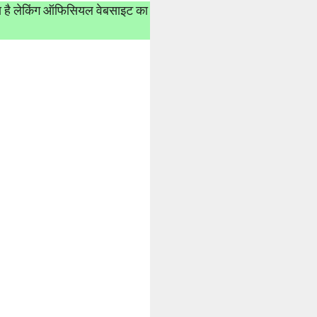
ा है लेकिंग ऑफिसियल वेबसाइट का