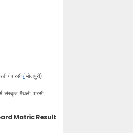
/ अरबी / पारसी
/
भोजपुरी),
स, संस्कृत, मैथली, पारसी,
Board Matric Result