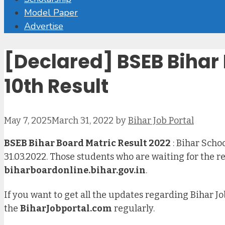
Model Paper
Advertise
[Declared] BSEB Bihar 
10th Result
May 7, 2025
March 31, 2022
by
Bihar Job Portal
BSEB Bihar Board Matric Result 2022
: Bihar Scho
31.03.2022. Those students who are waiting for the re
biharboardonline.bihar.gov.in
.
If you want to get all the updates regarding Bihar J
the
BiharJobportal.com
regularly.