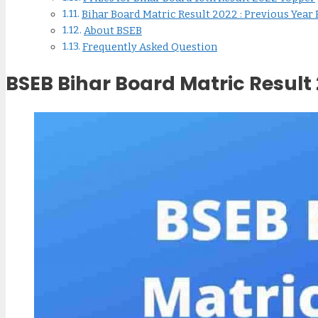
Bihar Board Matric Result 2022 : Previous Year
About BSEB
Frequently Asked Question
BSEB Bihar Board Matric Result 2