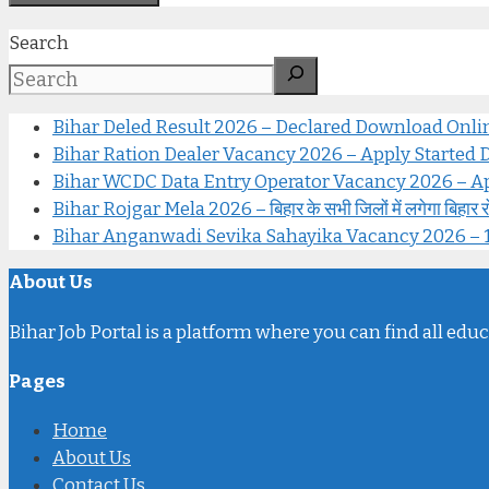
Search
Bihar Deled Result 2026 – Declared Download Onl
Bihar Ration Dealer Vacancy 2026 – Apply Started Di
Bihar WCDC Data Entry Operator Vacancy 2026 – Ap
Bihar Rojgar Mela 2026 – बिहार के सभी जिलों में लगेगा बिहार रोजगार
Bihar Anganwadi Sevika Sahayika Vacancy 2026 – 12वीं पास 
About Us
Bihar Job Portal is a platform where you can find all educ
Pages
Home
About Us
Contact Us