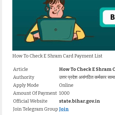
How To Check E Shram Card Payment List
Article
How To Check E Shram C
Authority
उत्तर प्रदेश असंगठित कर्मकार सामाज
Apply Mode
Online
Amount Of Payment
1000
Official Website
state.bihar.gov.in
Join Telegram Group
Join