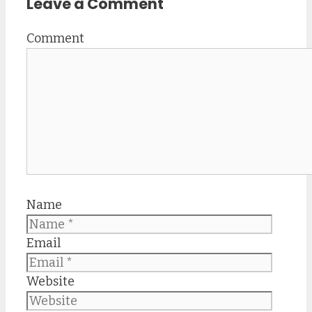
Leave a Comment
Comment
Name
Email
Website