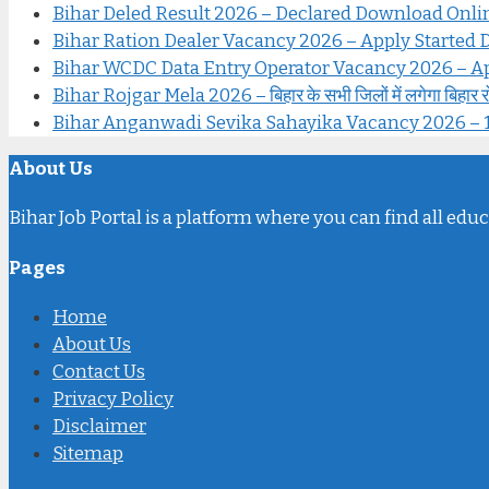
Bihar Deled Result 2026 – Declared Download Onl
Bihar Ration Dealer Vacancy 2026 – Apply Started Di
Bihar WCDC Data Entry Operator Vacancy 2026 – Ap
Bihar Rojgar Mela 2026 – बिहार के सभी जिलों में लगेगा बिहार रोजगार
Bihar Anganwadi Sevika Sahayika Vacancy 2026 – 12वीं पास 
About Us
Bihar Job Portal is a platform where you can find all educ
Pages
Home
About Us
Contact Us
Privacy Policy
Disclaimer
Sitemap