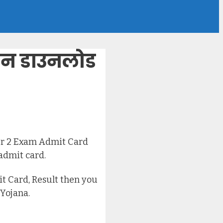
न डाउनलोड
er 2 Exam Admit Card
admit card.
t Card, Result then you
 Yojana.