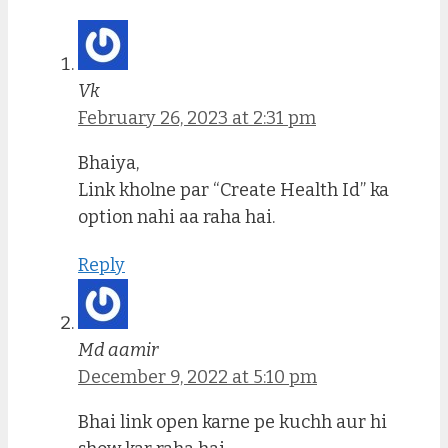
Vk
February 26, 2023 at 2:31 pm
Bhaiya,
Link kholne par “Create Health Id” ka
option nahi aa raha hai.
Reply
Md aamir
December 9, 2022 at 5:10 pm
Bhai link open karne pe kuchh aur hi