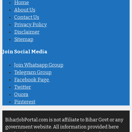
Home
About Us
Contact Us
Privacy Policy
Disclaimer
Sitemap
Join Social Media
Join Whatsapp Group
Telegram Group
Facebook Page
Twitter
Quora
Pinterest
BiharJobPortal.com is not affiliate to Bihar Govt or any
government website. All information provided here