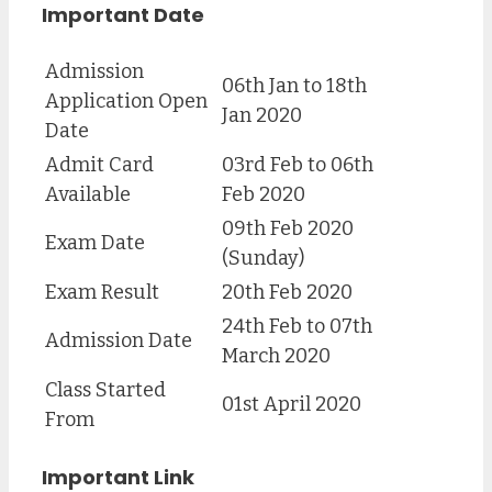
Important Date
Admission
06th Jan to 18th
Application Open
Jan 2020
Date
Admit Card
03rd Feb to 06th
Available
Feb 2020
09th Feb 2020
Exam Date
(Sunday)
Exam Result
20th Feb 2020
24th Feb to 07th
Admission Date
March 2020
Class Started
01st April 2020
From
Important Link