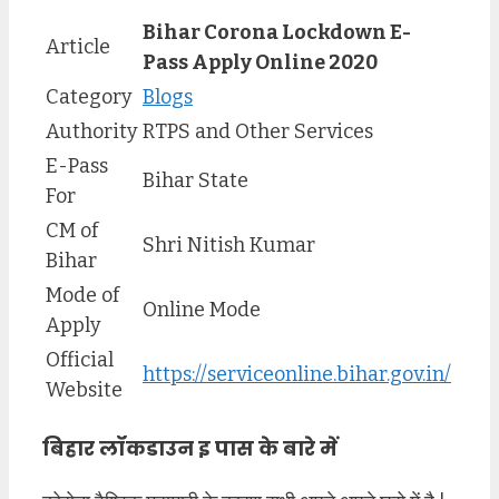
Bihar Corona Lockdown E-
Article
Pass Apply Online 2020
Category
Blogs
Authority
RTPS and Other Services
E-Pass
Bihar State
For
CM of
Shri Nitish Kumar
Bihar
Mode of
Online Mode
Apply
Official
https://serviceonline.bihar.gov.in/
Website
बिहार लॉकडाउन इ पास के बारे में