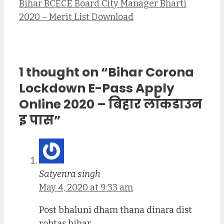
Bihar BCECE Board City Manager Bharti
2020 – Merit List Download
1 thought on “Bihar Corona
Lockdown E-Pass Apply
Online 2020 – बिहार लॉकडाउन
इ पास”
Satyenra singh
May 4, 2020 at 9:33 am
Post bhaluni dham thana dinara dist
rohtas bihar