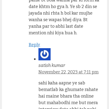
pahle bt bola wanha par ki form ka
date khtm ho gya h. Ye sb 2 din se
jayada nhi rhta h bol kar mujhe
wanha se wapas bhej diya. Bt
yanha par to abhi last date
mention nhi kiya hua h.
Reply
satish kumar
November 22, 2023 at 7:11 pm
sahi kaha aapne ye sab
bematlab ka ghumate rahate
hai maine bhara tha online
but mahabodhi me but mera