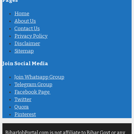
Pages
Home
About Us
Contact Us
Privacy Policy
Disclaimer
Sitemap
Join Social Media
Join Whatsapp Group
Telegram Group
Facebook Page
Twitter
Quora
Pinterest
BiharJobPortal.com is not affiliate to Bihar Govt or any