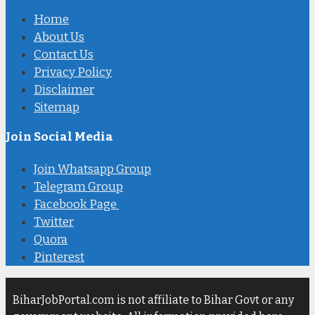
Home
About Us
Contact Us
Privacy Policy
Disclaimer
Sitemap
Join Social Media
Join Whatsapp Group
Telegram Group
Facebook Page
Twitter
Quora
Pinterest
BiharJobPortal.com is not affiliate to Bihar Govt or any