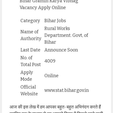
Bihar Gramin Karya Vibhag
Vacancy Apply Online
Category
Bihar Jobs
Rural Works
Name of
Department. Govt, of
Authority
Bihar
Last Date
Announce Soon
No. of
4009
Total Post
Apply
Online
Mode
Official
www.stat.bihar.gov.in
Website
आज की इस लेख में हम आपका बहुत-बहुत अभिनंदन करते हैं