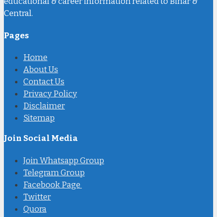
educational & career information related to Bihar &
Central.
Pages
Home
About Us
Contact Us
Privacy Policy
Disclaimer
Sitemap
Join Social Media
Join Whatsapp Group
Telegram Group
Facebook Page
Twitter
Quora