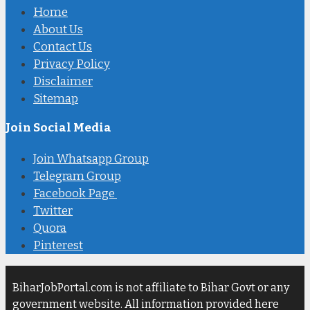
Home
About Us
Contact Us
Privacy Policy
Disclaimer
Sitemap
Join Social Media
Join Whatsapp Group
Telegram Group
Facebook Page
Twitter
Quora
Pinterest
BiharJobPortal.com is not affiliate to Bihar Govt or any
government website. All information provided here