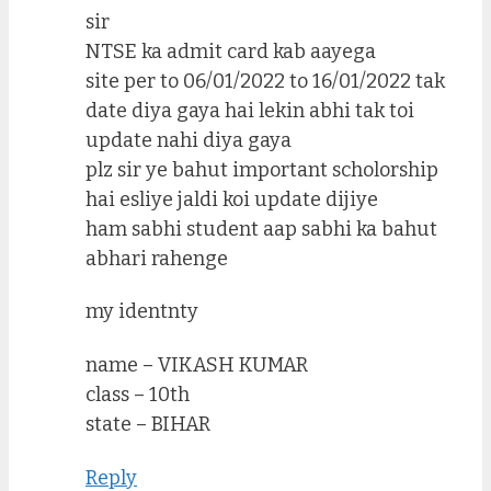
sir
NTSE ka admit card kab aayega
site per to 06/01/2022 to 16/01/2022 tak
date diya gaya hai lekin abhi tak toi
update nahi diya gaya
plz sir ye bahut important scholorship
hai esliye jaldi koi update dijiye
ham sabhi student aap sabhi ka bahut
abhari rahenge
my identnty
name – VIKASH KUMAR
class – 10th
state – BIHAR
Reply