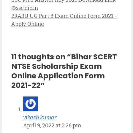
SSC MTS Answer Key 2021 Download Link
@ssc.nic.in
BRABU UG Part 3 Exam Online Form 2021 –
Apply Online
11 thoughts on “Bihar SCERT
NTSE Scholarship Exam
Online Application Form
2021-22”
vikash kumar
April 9, 2022 at 2:26 pm