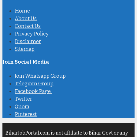
Home
About Us
Contact Us
Privacy Policy
Disclaimer
Sitemap
Join Social Media
Join Whatsapp Group
Telegram Group
Facebook Page
Twitter
Quora
Pinterest
BiharJobPortal.com is not affiliate to Bihar Govt or any