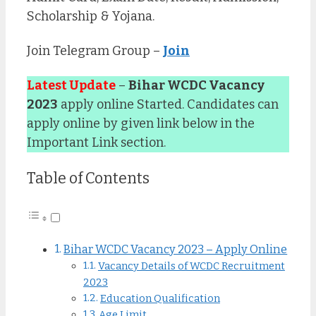
Scholarship & Yojana.
Join Telegram Group –
Join
Latest Update
–
Bihar WCDC Vacancy
2023
apply online Started. Candidates can
apply online by given link below in the
Important Link section.
Table of Contents
Bihar WCDC Vacancy 2023 – Apply Online
Vacancy Details of WCDC Recruitment
2023
Education Qualification
Age Limit