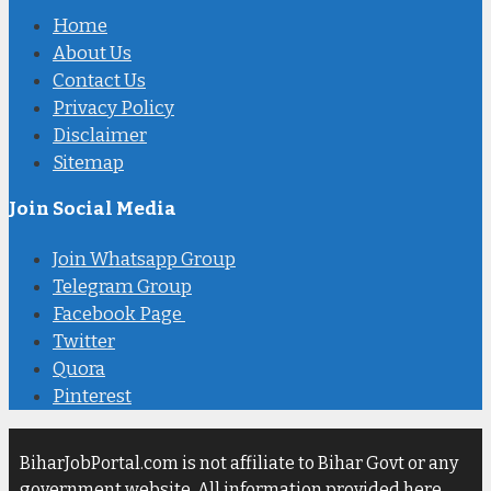
Home
About Us
Contact Us
Privacy Policy
Disclaimer
Sitemap
Join Social Media
Join Whatsapp Group
Telegram Group
Facebook Page
Twitter
Quora
Pinterest
BiharJobPortal.com is not affiliate to Bihar Govt or any
government website. All information provided here