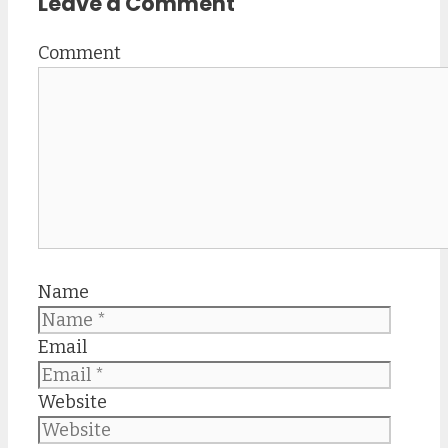
Leave a Comment
Comment
Name
Email
Website