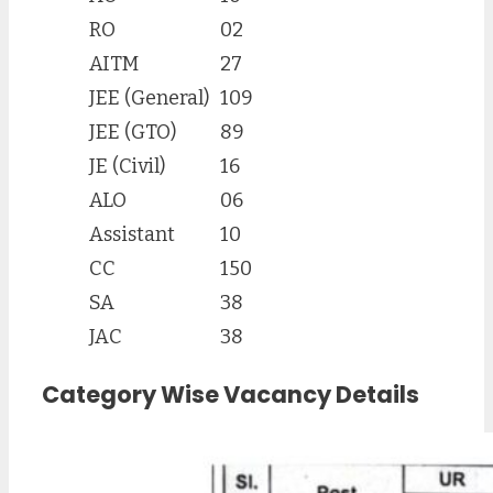
RO
02
AITM
27
JEE (General)
109
JEE (GTO)
89
JE (Civil)
16
ALO
06
Assistant
10
CC
150
SA
38
JAC
38
Category Wise Vacancy Details