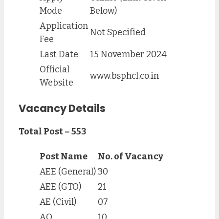
Mode
Below)
Application
Not Specified
Fee
Last Date
15 November 2024
Official
www.bsphcl.co.in
Website
Vacancy Details
Total Post – 553
Post Name
No. of Vacancy
AEE (General)
30
AEE (GTO)
21
AE (Civil)
07
AO
10