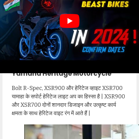
Raven Black
MT-10
Midnight Cyan
₹10,91,881
MT-10
Liquid
₹12,73,941
SP
Metal/Raven
Midnight Cyan,
MT-03
Matte Stealth
₹3,64,901
Black
Yamaha Heritage Motorcycle
Bolt R-Spec, XSR900 और हेरिटेज व्हाइट XSR700
यामाहा के सपोर्ट हेरिटेज लाइट अप का हिस्सा है | XSR900
और XSR700 दोनों शानदार डिजाइन और उत्कृष्ट कार्य
क्षमता के साथ हेरिटेज वाइट रंग में आते हैं |