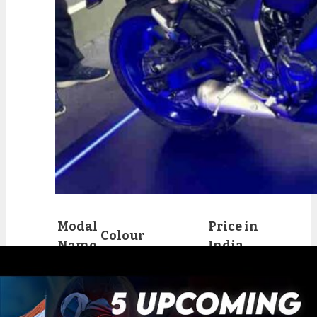
Modal
Price in
Colour
Name
India
Team Yamaha
Blue, Midnight
MT-07
₹5,97,707
Cyan, Matte