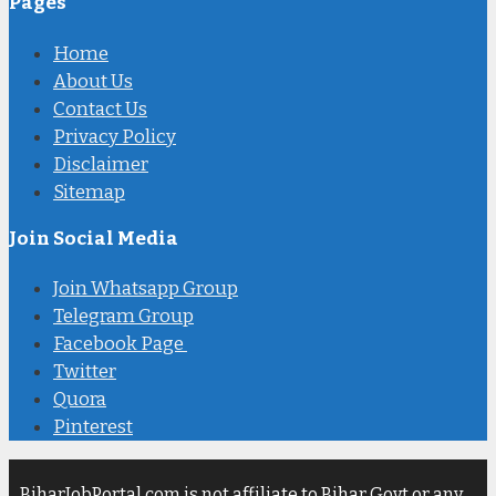
Pages
Home
About Us
Contact Us
Privacy Policy
Disclaimer
Sitemap
Join Social Media
Join Whatsapp Group
Telegram Group
Facebook Page
Twitter
Quora
Pinterest
BiharJobPortal.com is not affiliate to Bihar Govt or any