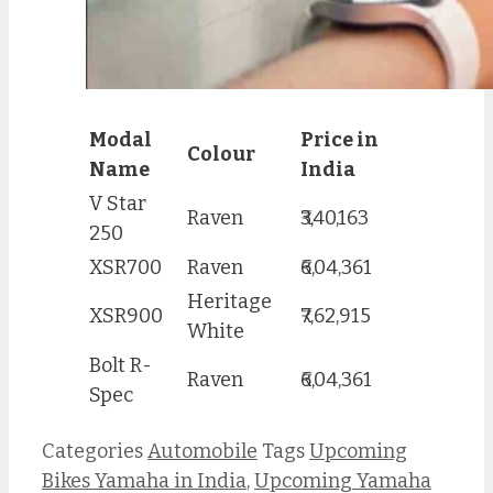
Modal
Price in
Colour
Name
India
V Star
Raven
₹3,40,163
250
XSR700
Raven
₹6,04,361
Heritage
XSR900
₹7,62,915
White
Bolt R-
Raven
₹6,04,361
Spec
Categories
Automobile
Tags
Upcoming
Bikes Yamaha in India
,
Upcoming Yamaha