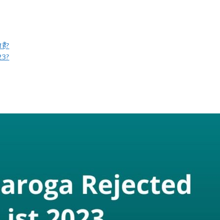
हैं?
23?