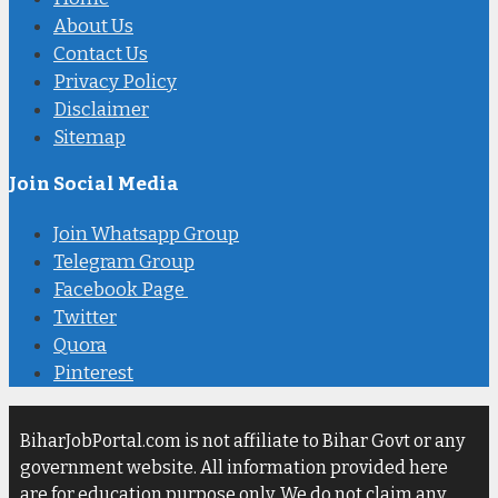
About Us
Contact Us
Privacy Policy
Disclaimer
Sitemap
Join Social Media
Join Whatsapp Group
Telegram Group
Facebook Page
Twitter
Quora
Pinterest
BiharJobPortal.com is not affiliate to Bihar Govt or any
government website. All information provided here
are for education purpose only. We do not claim any